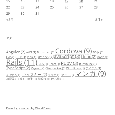
15
16
17
18
19
20
21
22
23
24
25
26
27
28
29
30
31
« 3月
8月 »
タグ
Cordova
(9)
Angular
(2)
AWS
(1)
Bootstrap
(1)
D3.js
(1)
JavaScript
(3)
Linux
(2)
GAS
(1)
GCP
(1)
Ionic
(1)
iPhone
(1)
node
(1)
Rails
(11)
Ruby
(3)
RDS
(1)
React
(1)
RubyMine
(1)
TypeScript
(2)
Vagrant
(1)
Webpacker
(1)
WordPress
(1)
アイテム
(1)
マンガ
(9)
ウイスキー
(2)
イヤホン
(1)
スマホ
(1)
マット
(1)
加湿器
(1)
服
(1)
椅子
(1)
炭酸水
(1)
飲み物
(1)
Proudly powered by WordPress