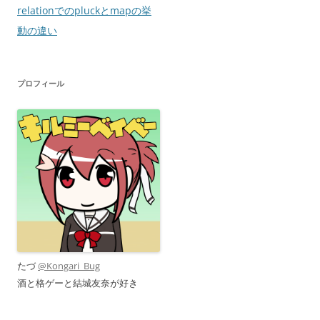
稿
relationでのpluckとmapの挙
ナ
動の違い
ビ
ゲ
プロフィール
ー
シ
ョ
ン
たづ
@Kongari_Bug
酒と格ゲーと結城友奈が好き