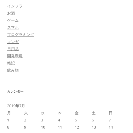
インフラ
お酒
ゲーム
スマホ
プログラミング
マンガ
日用品
開発環境
雑記
飲み物
カレンダー
2019年7月
月
火
水
木
金
土
日
1
2
3
4
5
6
7
8
9
10
11
12
13
14