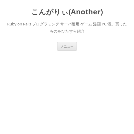
こんがりぃ(Another)
Ruby on Rails プログラミング サーバ運用 ゲーム 漫画 PC 酒。買った
ものをひたすら紹介
コ
メニュー
ン
テ
ン
ツ
へ
ス
キ
ッ
プ