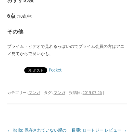
6点
(10点中)
その他
プライム・ビデオで見れるっぽいのでプライム会員の方はアニ
メ見てからで良いかも。
Pocket
カテゴリー:
マンガ
| タグ:
マンガ
| 投稿日:
2019-07-26
|
投
←
Rails: 保存されていない親の
目薬: ロートジー レビュー
→