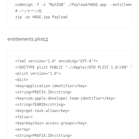
codesign -f -s "MySIGN" ./Payload/HOGE.app --entitlements
# パッケージ化

zip -qr HOGE.ipa Payload
entitlements.plistは
<?xml version="1.0" encoding="UTF-8"?>

<!DOCTYPE plist PUBLIC "-//Apple//DTD PLIST 1.0//EN" "htt
<plist version="1.0">

<dict>

<key>application-identifier</key>

<string>PREFIX.ID</string>

<key>com.apple.developer.team-identifier</key>

<string>TEAMID</string>

<key>get-task-allow</key>

<false/>

<key>keychain-access-groups</key>

<array>

<string>PREFIX.ID</string>
