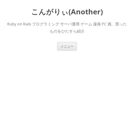
こんがりぃ(Another)
Ruby on Rails プログラミング サーバ運用 ゲーム 漫画 PC 酒。買った
ものをひたすら紹介
コ
メニュー
ン
テ
ン
ツ
へ
ス
キ
ッ
プ