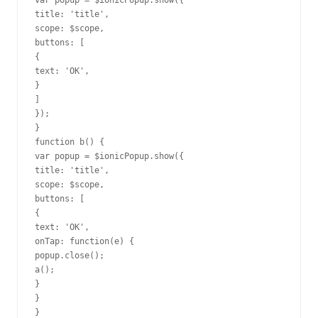
title: 
'title'
,

scope: $scope,

buttons: 
[
{
text: 
'OK'
}
]
}
}
function
 b() 
{
var
 popup = $ionicPopup.show(
{
title: 
'title'
,

scope: $scope,

buttons: 
[
{
text: 
'OK'
,

onTap: 
function
(e) 
{
popup.close();

}
}
}