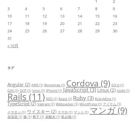
1
2
3
4
5
6
7
8
9
10
11
12
13
14
15
16
17
18
19
20
21
22
23
24
25
26
27
28
29
30
31
« 10月
タグ
Cordova
(9)
Angular
(2)
AWS
(1)
Bootstrap
(1)
D3.js
(1)
JavaScript
(3)
Linux
(2)
GAS
(1)
GCP
(1)
Ionic
(1)
iPhone
(1)
node
(1)
Rails
(11)
Ruby
(3)
RDS
(1)
React
(1)
RubyMine
(1)
TypeScript
(2)
Vagrant
(1)
Webpacker
(1)
WordPress
(1)
アイテム
(1)
マンガ
(9)
ウイスキー
(2)
イヤホン
(1)
スマホ
(1)
マット
(1)
加湿器
(1)
服
(1)
椅子
(1)
炭酸水
(1)
飲み物
(1)