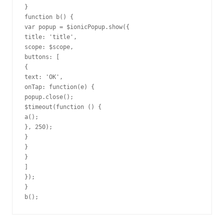
}
function
 b() 
{
var
 popup = $ionicPopup.show(
{
title: 
'title'
,

scope: $scope,

buttons: 
[
{
text: 
'OK'
,

onTap: 
function
(e) 
{
popup.close();

$timeout(
function
 () 
{
}
}
}
}
]
}
}