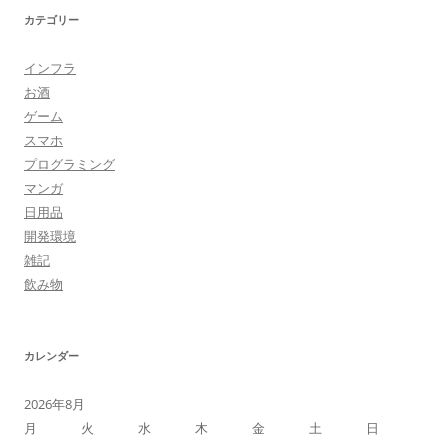
カテゴリー
インフラ
お酒
ゲーム
スマホ
プログラミング
マンガ
日用品
開発環境
雑記
飲み物
カレンダー
2026年8月
月
火
水
木
金
土
日