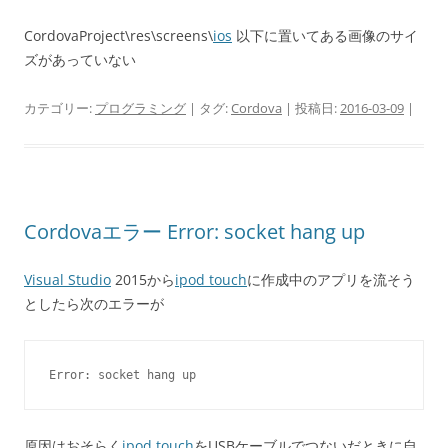
CordovaProject\res\screens\
ios
以下に置いてある画像のサイ
ズがあっていない
カテゴリー:
プログラミング
| タグ:
Cordova
| 投稿日:
2016-03-09
|
Cordovaエラー Error: socket hang up
Visual Studio
2015から
ipod touch
に作成中のアプリを流そう
としたら次のエラーが
Error: socket hang up
原因はおそらく
ipod touch
をUSBケーブルでつないだときに自