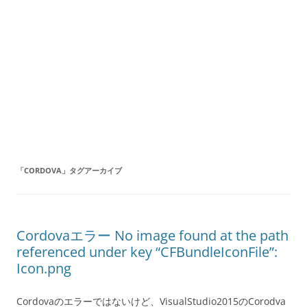
「
CORDOVA
」タグアーカイブ
Cordovaエラー No image found at the path
referenced under key “CFBundleIconFile”:
Icon.png
Cordovaのエラーではないけど、VisualStudio2015のCorodva