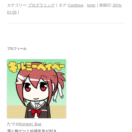
カテゴリー:
プログラミング
| タグ:
Cordova
、
Ionic
| 投稿日:
2016-
01-05
|
プロフィール
たづ
@Kongari_Bug
酒と格ゲーと結城友奈が好き