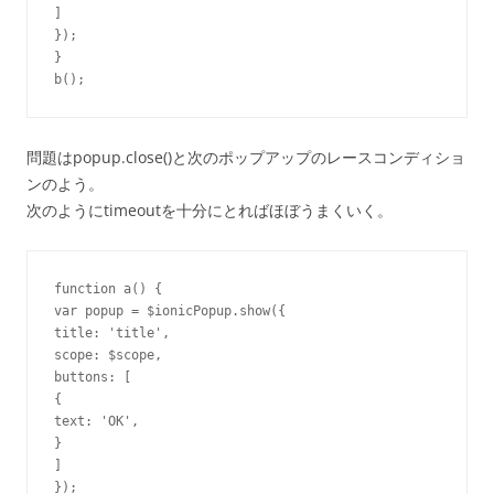
]
}
}
問題はpopup.close()と次のポップアップのレースコンディショ
ンのよう。
次のようにtimeoutを十分にとればほぼうまくいく。
function
 a() 
{
var
 popup = $ionicPopup.show(
{
title: 
'title'
,

scope: $scope,

buttons: 
[
{
text: 
'OK'
}
]
}