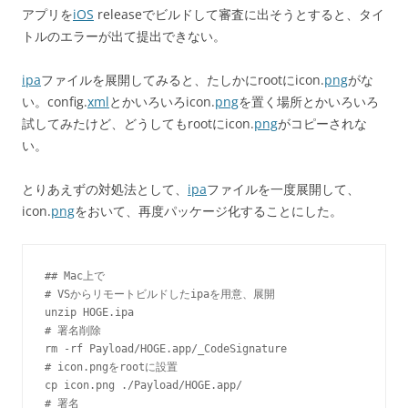
アプリを
iOS
releaseでビルドして審査に出そうとすると、タイ
トルのエラーが出て提出できない。
ipa
ファイルを展開してみると、たしかにrootにicon.
png
がな
い。config.
xml
とかいろいろicon.
png
を置く場所とかいろいろ
試してみたけど、どうしてもrootにicon.
png
がコピーされな
い。
とりあえずの対処法として、
ipa
ファイルを一度展開して、
icon.
png
をおいて、再度パッケージ化することにした。
## Mac上で

# VSからリモートビルドしたipaを用意、展開

unzip HOGE.ipa

# 署名削除

rm -rf Payload/HOGE.app/_CodeSignature

# icon.pngをrootに設置

cp icon.png ./Payload/HOGE.app/

# 署名
