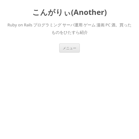
こんがりぃ(Another)
Ruby on Rails プログラミング サーバ運用 ゲーム 漫画 PC 酒。買った
ものをひたすら紹介
コ
メニュー
ン
テ
ン
ツ
へ
ス
キ
ッ
プ