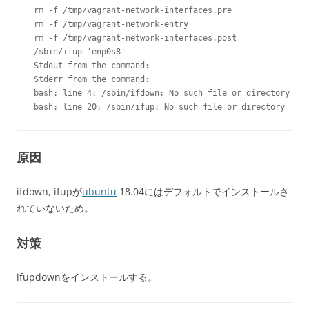
rm -f /tmp/vagrant-network-interfaces.pre

rm -f /tmp/vagrant-network-entry

rm -f /tmp/vagrant-network-interfaces.post

/sbin/ifup 'enp0s8'

Stdout from the command:

Stderr from the command:

bash: line 4: /sbin/ifdown: No such file or directory

bash: line 20: /sbin/ifup: No such file or directory
原因
ifdown, ifupが
ubuntu
18.04にはデフォルトでインストールさ
れていないため。
対策
ifupdownをインストールする。