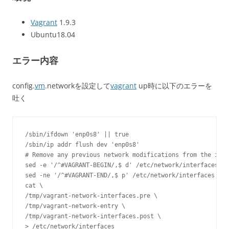
Vagrant
1.9.3
Ubuntu18.04
エラー内容
config.
vm
.networkを設定して
vagrant
up時に以下のエラーを
吐く
/sbin/ifdown 'enp0s8' || true

/sbin/ip addr flush dev 'enp0s8'

# Remove any previous network modifications from the inte
sed -e '/^#VAGRANT-BEGIN/,$ d' /etc/network/interfaces > 
sed -ne '/^#VAGRANT-END/,$ p' /etc/network/interfaces | t
cat \

/tmp/vagrant-network-interfaces.pre \

/tmp/vagrant-network-entry \

/tmp/vagrant-network-interfaces.post \

> /etc/network/interfaces
