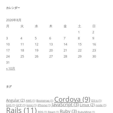
カレンダー
2026年8月
月
火
水
木
金
土
日
1
2
3
4
5
6
7
8
9
10
11
12
13
14
15
16
17
18
19
20
21
22
23
24
25
26
27
28
29
30
31
« 10月
タグ
Cordova
(9)
Angular
(2)
AWS
(1)
Bootstrap
(1)
D3.js
(1)
JavaScript
(3)
Linux
(2)
GAS
(1)
GCP
(1)
Ionic
(1)
iPhone
(1)
node
(1)
Rails
(11)
Ruby
(3)
RDS
(1)
React
(1)
RubyMine
(1)