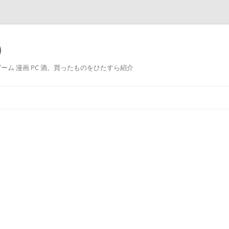
)
運用 ゲーム 漫画 PC 酒。買ったものをひたすら紹介
コ
ン
テ
ン
ツ
へ
ス
キ
ッ
プ