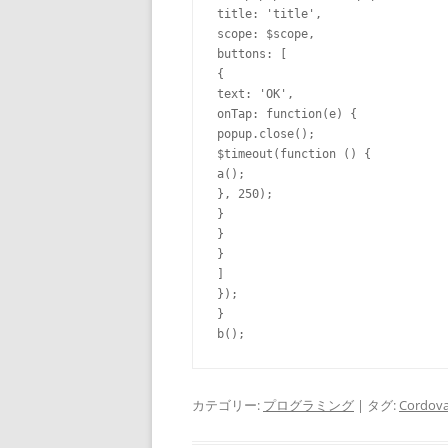
title: 
'title'
,

scope: $scope,

buttons: 
[
{
text: 
'OK'
,

onTap: 
function
(e) 
{
popup.close();

$timeout(
function
 () 
{
}
}
}
}
]
}
}
カテゴリー:
プログラミング
| タグ:
Cordov