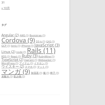
31
« 10月
タグ
Angular
(2)
AWS
(1)
Bootstrap
(1)
Cordova
(9)
D3.js
(1)
GAS
(1)
JavaScript
(3)
GCP
(1)
Ionic
(1)
iPhone
(1)
Rails
(11)
Linux
(2)
node
(1)
Ruby
(3)
RDS
(1)
React
(1)
RubyMine
(1)
TypeScript
(2)
Vagrant
(1)
Webpacker
(1)
WordPress
(1)
アイテム
(1)
イヤホン
(1)
ウイスキー
(2)
スマホ
(1)
マット
(1)
マンガ
(9)
加湿器
(1)
服
(1)
椅子
(1)
炭酸水
(1)
飲み物
(1)