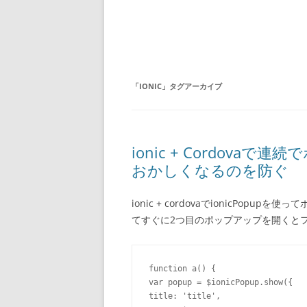
「
IONIC
」タグアーカイブ
ionic + Cordov
おかしくなるのを防ぐ
ionic + cordovaでionicPo
てすぐに2つ目のポップアップを開くと
function
 a() 
{
var
 popup = $ionicPopup.show(
{
title: 
'title'
,
