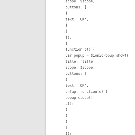
scope: $scope,

buttons: 
[
{
text: 
'OK'
}
]
}
}
function
 b() 
{
var
 popup = $ionicPopup.show(
{
title: 
'title'
,

scope: $scope,

buttons: 
[
{
text: 
'OK'
,

onTap: 
function
(e) 
{
popup.close();

}
}
}
]
}