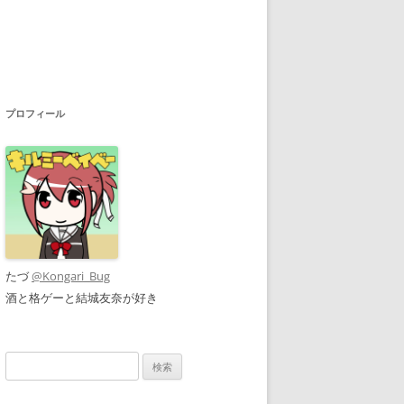
プロフィール
たづ
@Kongari_Bug
酒と格ゲーと結城友奈が好き
検
索: