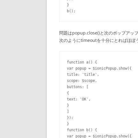
}
問題はpopup.close()と次のポッ
次のようにtimeoutを十分にとればほ
function
 a() 
{
var
 popup = $ionicPopup.show(
{
title: 
'title'
,

scope: $scope,

buttons: 
[
{
text: 
'OK'
}
]
}
}
function
 b() 
{
var
 popup = $ionicPopup.show(
{