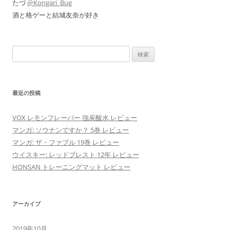
たづ
@Kongari_Bug
酒と格ゲーと結城友奈が好き
検
索:
最近の投稿
VOX レモンフレーバー 強炭酸水 レビュー
マンガ: ソウナンですか？ 5巻 レビュー
マンガ: ザ・ファブル 19巻 レビュー
ウイスキー: レッドブレスト 12年 レビュー
HONSAN トレーニングマット レビュー
アーカイブ
2019年10月