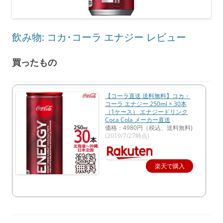
飲み物: コカ･コーラ エナジー レビュー
買ったもの
【コーラ直送 送料無料】コカ・
コーラ エナジー 250ml × 30本
（1ケース） エナジードリンク
Coca Cola メーカー直送
価格：4980円（税込、送料無料)
(2019/7/27時点)
楽天で購入