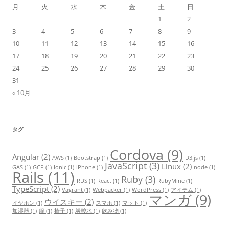
月
火
水
木
金
土
日
1
2
3
4
5
6
7
8
9
10
11
12
13
14
15
16
17
18
19
20
21
22
23
24
25
26
27
28
29
30
31
« 10月
タグ
Cordova
(9)
Angular
(2)
AWS
(1)
Bootstrap
(1)
D3.js
(1)
JavaScript
(3)
Linux
(2)
GAS
(1)
GCP
(1)
Ionic
(1)
iPhone
(1)
node
(1)
Rails
(11)
Ruby
(3)
RDS
(1)
React
(1)
RubyMine
(1)
TypeScript
(2)
Vagrant
(1)
Webpacker
(1)
WordPress
(1)
アイテム
(1)
マンガ
(9)
ウイスキー
(2)
イヤホン
(1)
スマホ
(1)
マット
(1)
加湿器
(1)
服
(1)
椅子
(1)
炭酸水
(1)
飲み物
(1)