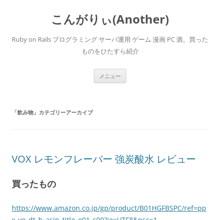
こんがりぃ(Another)
Ruby on Rails プログラミング サーバ運用 ゲーム 漫画 PC 酒。買った
ものをひたすら紹介
コ
メニュー
ン
テ
ン
ツ
へ
「
飲み物
」カテゴリーアーカイブ
ス
キ
ッ
プ
VOX レモンフレーバー 強炭酸水 レビュー
買ったもの
https://www.amazon.co.jp/gp/product/B01HGFBSPC/ref=pp
x_yo_dt_b_asin_title_o01_s00?ie=UTF8&psc=1