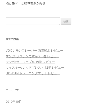
酒と格ゲーと結城友奈が好き
検
索:
最近の投稿
VOX レモンフレーバー 強炭酸水 レビュー
マンガ: ソウナンですか？ 5巻 レビュー
マンガ: ザ・ファブル 19巻 レビュー
ウイスキー: レッドブレスト 12年 レビュー
HONSAN トレーニングマット レビュー
アーカイブ
2019年10月