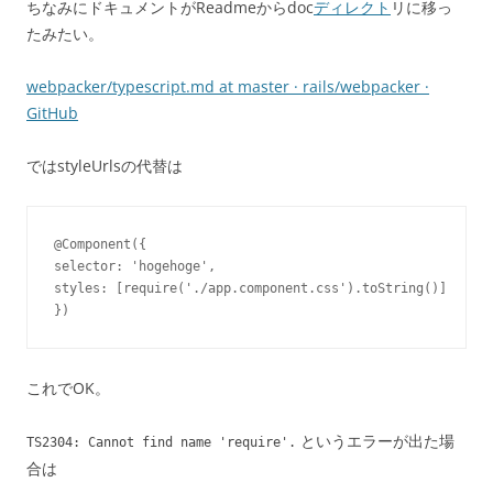
ちなみにドキュメントがReadmeからdoc
ディレクト
リに移っ
たみたい。
webpacker/typescript.md at master · rails/webpacker ·
GitHub
ではstyleUrlsの代替は
@Component
(
{
selector: 
'hogehoge'
,
styles: 
[
require
(
'./app.component.css'
)
.toString
()
]
}
)
これでOK。
というエラーが出た場
TS2304: Cannot find name 'require'.
合は