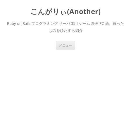
こんがりぃ(Another)
Ruby on Rails プログラミング サーバ運用 ゲーム 漫画 PC 酒。買った
ものをひたすら紹介
コ
メニュー
ン
テ
ン
ツ
へ
ス
キ
ッ
プ