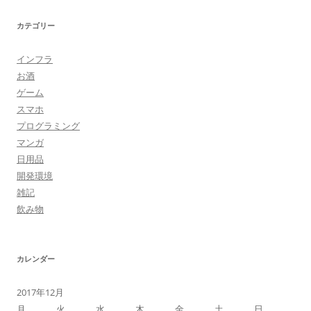
カテゴリー
インフラ
お酒
ゲーム
スマホ
プログラミング
マンガ
日用品
開発環境
雑記
飲み物
カレンダー
2017年12月
月
火
水
木
金
土
日