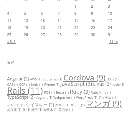
1
2
3
4
5
6
7
8
9
10
11
12
13
14
15
16
17
18
19
20
21
22
23
24
25
26
27
28
29
30
31
« 8月
1月 »
タグ
Cordova
(9)
Angular
(2)
AWS
(1)
Bootstrap
(1)
D3.js
(1)
JavaScript
(3)
Linux
(2)
GAS
(1)
GCP
(1)
Ionic
(1)
iPhone
(1)
node
(1)
Rails
(11)
Ruby
(3)
RDS
(1)
React
(1)
RubyMine
(1)
TypeScript
(2)
Vagrant
(1)
Webpacker
(1)
WordPress
(1)
アイテム
(1)
マンガ
(9)
ウイスキー
(2)
イヤホン
(1)
スマホ
(1)
マット
(1)
加湿器
(1)
服
(1)
椅子
(1)
炭酸水
(1)
飲み物
(1)