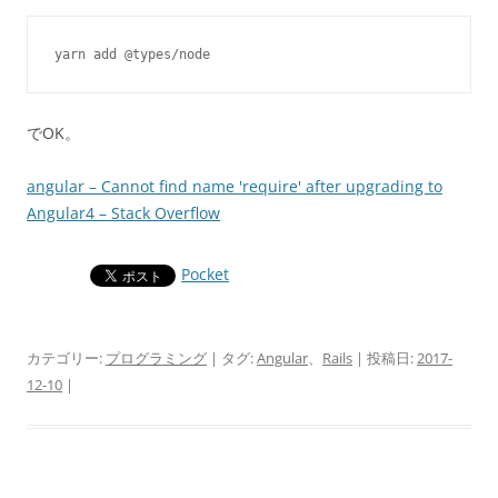
yarn add @types/node
でOK。
angular – Cannot find name 'require' after upgrading to
Angular4 – Stack Overflow
Pocket
カテゴリー:
プログラミング
| タグ:
Angular
、
Rails
| 投稿日:
2017-
12-10
|