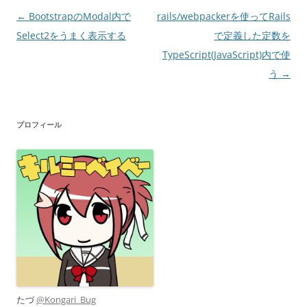
投
←
BootstrapのModal内で
rails/webpackerを使ってRails
稿
Select2をうまく表示する
で定義した定数を
ナ
TypeScript(JavaScript)内で使
ビ
う
→
ゲ
ー
プロフィール
シ
ョ
ン
たづ
@Kongari_Bug